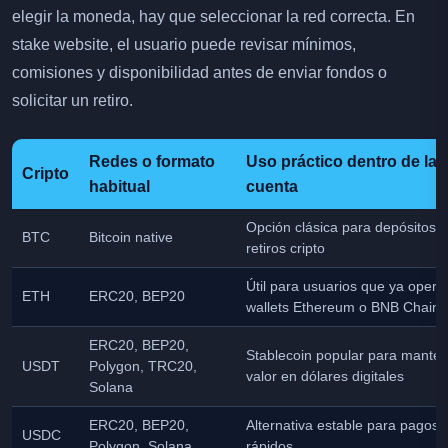
elegir la moneda, hay que seleccionar la red correcta. En
stake website, el usuario puede revisar mínimos,
comisiones y disponibilidad antes de enviar fondos o
solicitar un retiro.
Redes o formato
Uso práctico dentro de la
Cripto
habitual
cuenta
Opción clásica para depósitos y
BTC
Bitcoin native
retiros cripto
Útil para usuarios que ya opera
ETH
ERC20, BEP20
wallets Ethereum o BNB Chain
ERC20, BEP20,
Stablecoin popular para mante
USDT
Polygon, TRC20,
valor en dólares digitales
Solana
ERC20, BEP20,
Alternativa estable para pagos c
USDC
Polygon, Solana
rápidos