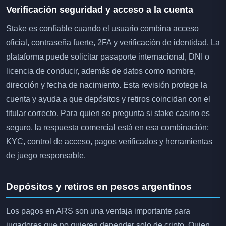
Verificación seguridad y acceso a la cuenta
Stake es confiable cuando el usuario combina acceso
oficial, contraseña fuerte, 2FA y verificación de identidad. La
plataforma puede solicitar pasaporte internacional, DNI o
licencia de conducir, además de datos como nombre,
dirección y fecha de nacimiento. Esta revisión protege la
cuenta y ayuda a que depósitos y retiros coincidan con el
titular correcto. Para quien se pregunta si stake casino es
seguro, la respuesta comercial está en esa combinación:
KYC, control de acceso, pagos verificados y herramientas
de juego responsable.
Depósitos y retiros en pesos argentinos
Los pagos en ARS son una ventaja importante para
jugadores que no quieren depender solo de cripto. Quien