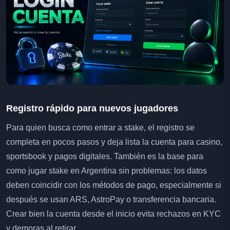
Registro rápido para nuevos jugadores
Para quien busca como entrar a stake, el registro se
completa en pocos pasos y deja lista la cuenta para casino,
sportsbook y pagos digitales. También es la base para
como jugar stake en Argentina sin problemas: los datos
deben coincidir con los métodos de pago, especialmente si
después se usan ARS, AstroPay o transferencia bancaria.
Crear bien la cuenta desde el inicio evita rechazos en KYC
y demoras al retirar.