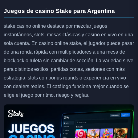
Juegos de casino Stake para Argentina
stake casino online destaca por mezclar juegos
instantáneos, slots, mesas clásicas y casino en vivo en una
sola cuenta. En casino online stake, el jugador puede pasar
de una ronda rápida con multiplicadores a una mesa de
blackjack o ruleta sin cambiar de sección. La variedad sirve
para distintos estilos: partidas cortas, sesiones con más
estrategia, slots con bonus rounds o experiencia en vivo
con dealers reales. El catálogo funciona mejor cuando se
elige el juego por ritmo, riesgo y reglas.