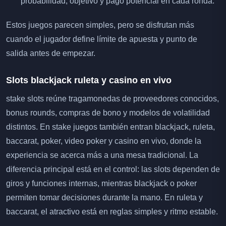
probabilidad, objetivo y pago potencial en cada ronda.
Estos juegos parecen simples, pero se disfrutan más
cuando el jugador define límite de apuesta y punto de
salida antes de empezar.
Slots blackjack ruleta y casino en vivo
stake slots reúne tragamonedas de proveedores conocidos,
bonus rounds, compras de bono y modelos de volatilidad
distintos. En stake juegos también entran blackjack, ruleta,
baccarat, poker, video poker y casino en vivo, donde la
experiencia se acerca más a una mesa tradicional. La
diferencia principal está en el control: las slots dependen de
giros y funciones internas, mientras blackjack o poker
permiten tomar decisiones durante la mano. En ruleta y
baccarat, el atractivo está en reglas simples y ritmo estable.