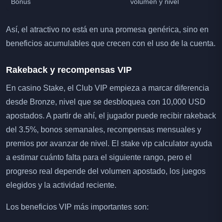
Bonus
volumen y nivel
Así, el atractivo no está en una promesa genérica, sino en
beneficios acumulables que crecen con el uso de la cuenta.
Rakeback y recompensas VIP
En casino Stake, el Club VIP empieza a marcar diferencia
desde Bronze, nivel que se desbloquea con 10,000 USD
apostados. A partir de ahí, el jugador puede recibir rakeback
del 3.5%, bonos semanales, recompensas mensuales y
premios por avanzar de nivel. El stake vip calculator ayuda
a estimar cuánto falta para el siguiente rango, pero el
progreso real depende del volumen apostado, los juegos
elegidos y la actividad reciente.
Los beneficios VIP más importantes son: