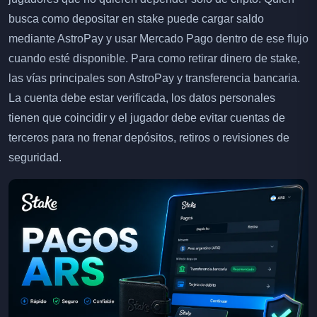
busca como depositar en stake puede cargar saldo
mediante AstroPay y usar Mercado Pago dentro de ese flujo
cuando esté disponible. Para como retirar dinero de stake,
las vías principales son AstroPay y transferencia bancaria.
La cuenta debe estar verificada, los datos personales
tienen que coincidir y el jugador debe evitar cuentas de
terceros para no frenar depósitos, retiros o revisiones de
seguridad.