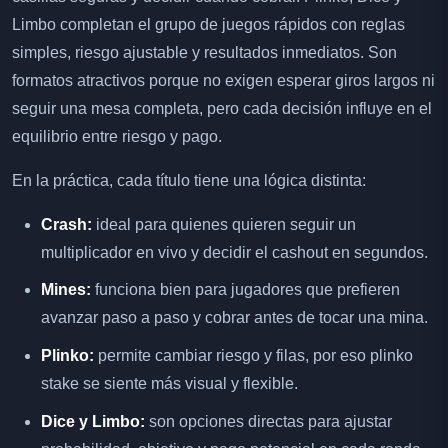
Limbo completan el grupo de juegos rápidos con reglas
simples, riesgo ajustable y resultados inmediatos. Son
formatos atractivos porque no exigen esperar giros largos ni
seguir una mesa completa, pero cada decisión influye en el
equilibrio entre riesgo y pago.
En la práctica, cada título tiene una lógica distinta:
Crash:
ideal para quienes quieren seguir un
multiplicador en vivo y decidir el cashout en segundos.
Mines:
funciona bien para jugadores que prefieren
avanzar paso a paso y cobrar antes de tocar una mina.
Plinko:
permite cambiar riesgo y filas, por eso plinko
stake se siente más visual y flexible.
Dice y Limbo:
son opciones directas para ajustar