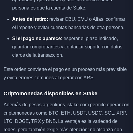
personales que la cuenta de Stake.
Antes del retiro:
revisar CBU, CVU o Alias, confirmar
el importe y evitar cuentas bancarias de otra persona.
Si el pago no aparece:
esperar el plazo indicado,
guardar comprobantes y contactar soporte con datos
claros de la transacción.
Este orden convierte el pago en un proceso más previsible
y evita errores comunes al operar con ARS.
Criptomonedas disponibles en Stake
Además de pesos argentinos, stake com permite operar con
criptomonedas como BTC, ETH, USDT, USDC, SOL, XRP,
LTC, DOGE, TRX y BNB. La ventaja es la variedad de
redes, pero también exige más atención: no alcanza con