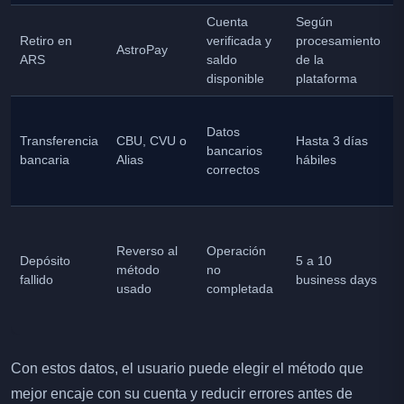
Cuenta
Según
Ú
Retiro en
verificada y
procesamiento
AstroPay
ARS
saldo
de la
disponible
plataforma
Datos
t
Transferencia
CBU, CVU o
Hasta 3 días
bancarios
d
bancaria
Alias
hábiles
correctos
e
Reverso al
Operación
Depósito
5 a 10
método
no
fallido
business days
h
usado
completada
r
Con estos datos, el usuario puede elegir el método que
mejor encaje con su cuenta y reducir errores antes de